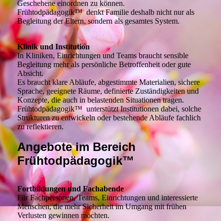
Geschehene einordnen zu können.
Frühtodpädagogik™ denkt Familie deshalb nicht nur als
Begleitung der Eltern, sondern als gesamtes System.
Klinik und Institution
In Kliniken, Einrichtungen und Teams braucht sensible
Begleitung mehr als persönliche Betroffenheit oder gute
Absicht.
Es braucht klare Abläufe, abgestimmte Materialien, sichere
Sprache, geeignete Räume, definierte Zuständigkeiten und
Konzepte, die auch in belastenden Situationen tragen.
Frühtodpädagogik™ unterstützt Institutionen dabei, solche
Strukturen zu entwickeln oder bestehende Abläufe fachlich
zu reflektieren.
Angebote im Bereich
Frühtodpädagogik™
Fortbildungen und Fachabende
Für Fachpersonen, Teams, Einrichtungen und interessierte
Menschen, die mehr Sicherheit im Umgang mit frühen
Verlusten gewinnen möchten.