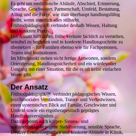
Es geht um medizinische Abläufe, Abschied, Erinnerung,
Sprache, Geschwister, Partnerschaft, Umfeld, Bestattung,
Alltag und die Frage, wie man überhaupt handlungsfähig
bleibt, wenn innerlich alles stillsteht.
Frühtodpädagogik® verbindet deshalb Wissen, Haltung
und konkrete Praxis.
Der Ansatz hilft dabei, frühe Verluste fachlich zu verstehen,
sensibel zu begleiten und in konkrete Handlungsschritte zu
übersetzen – für Familien ebenso wie für Fachpersonen,
Teams und Institutionen.
Im Mittelpunkt stehen nicht fertige Antworten, sondern
Orientierung, Handlungssicherheit und ein würdevoller
Umgang mit einer Situation, für die es oft keine einfachen
Worte gibt.
Der Ansatz
Frühtodpädagogik™ verbindet pädagogisches Wissen,
psychosoziales Verständnis, Trauer- und Verlustwissen,
einen systemischen Blick auf Familie, Geschwister und
Umfeld sowie ein ergotherapeutisch geprägtes
Handlungsverständnis.
Dazu gehören auch körper- Sinnes- und
wahrnehmungsbezogene Stabilisierung, sensible Sprache,
kreative Erinnerungsarbeit und konkrete Abläufe in Klinik,