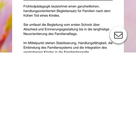
Cookie-Einstellungen
Diese Webseite verwendet Cookies, um Besuchern ein optimales
Nutzererlebnis zu bieten. Bestimmte Inhalte von Drittanbietern werden
nur angezeigt, wenn die entsprechende Option aktiviert ist. Die
Datenverarbeitung kann dann auch in einem Drittland erfolgen.
Weitere Informationen hierzu in der Datenschutzerklärung.
Technisch notwendige
Diese Cookies sind zum Betrieb der Webseite notwendig, z.B. zum
Schutz vor Hackerangriffen und zur Gewährleistung eines
Frühtodpädagogik - ein Fachansatz für frühe Verluste
konsistenten und der Nachfrage angepassten Erscheinungsbilds der
rund um Schwangerschaft, Geburt und Familie nach
Seite.
Anna-Maria Böswald
Analytische
Diese Cookies werden verwendet, um das Nutzererlebnis weiter zu