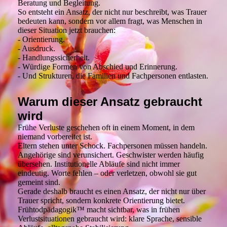
Beratung und Begleitung.
So entsteht ein Ansatz, der nicht nur beschreibt, was Trauer
bedeuten kann, sondern vor allem fragt, was Menschen in
dieser Situation jetzt brauchen:
- Orientierung.
- Ausdruck.
- Handlungssicherheit.
- Würdige Formen von Abschied und Erinnerung.
- Und Strukturen, die Familien und Fachpersonen entlasten.
Warum dieser Ansatz gebraucht
wird
Frühe Verluste geschehen oft in einem Moment, in dem
niemand vorbereitet ist.
Eltern stehen unter Schock. Fachpersonen müssen handeln.
Angehörige sind verunsichert. Geschwister werden häufig
übersehen. Institutionelle Abläufe sind nicht immer
eindeutig. Worte fehlen – oder verletzen, obwohl sie gut
gemeint sind.
Gerade deshalb braucht es einen Ansatz, der nicht nur über
Trauer spricht, sondern konkrete Orientierung bietet.
Frühtodpädagogik™ macht sichtbar, was in frühen
Verlustsituationen gebraucht wird: klare Sprache, sensible