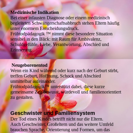
Medizinische Indikation
Bei einer infausten Diagnose oder einem medizinisch
begleiteten Schwangerschaftsabbruch stehen Eltern häufig
unter enormem Entscheidungsdruck.
Frühtodpädagogik ™ nimmt diese besondere Situation
sensibel in den Blick: mit Raum für Ambivalenz,
Schuldgefühle, Liebe, Verantwortung, Abschied und
Erinnerung.
Neugeborenentod
Wenn ein Kind während oder kurz nach der Geburt stirbt,
treffen Geburt, Hoffnung, Schock und Abschied
unmittelbar aufeinander.
Frühtodpädagogik™ unterstützt dabei, diese kurze
gemeinsame Zeit bewusst, würdevoll und familienorientiert
zu gestalten.
Geschwister und Familiensystem
Der Tod eines Kindes betrifft nicht nur die Eltern.
Auch Geschwister, Großeltern und das weitere Umfeld
brauchen Sprache, Orientierung und Formen, um das