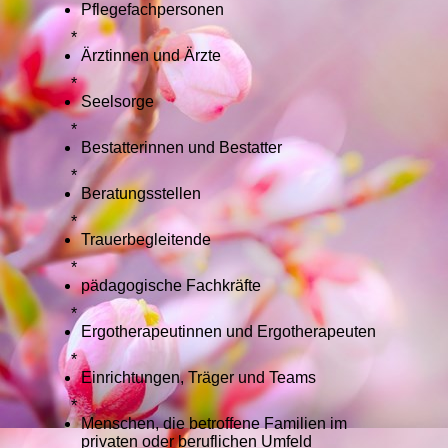
Pflegefachpersonen
*
Ärztinnen und Ärzte
*
Seelsorge
*
Bestatterinnen und Bestatter
*
Beratungsstellen
*
Trauerbegleitende
*
pädagogische Fachkräfte
*
Ergotherapeutinnen und Ergotherapeuten
*
Einrichtungen, Träger und Teams
*
Menschen, die betroffene Familien im
privaten oder beruflichen Umfeld