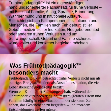
Frühtodpädagogik™ ist ein eigenständiger,
handlungsorientierter Fachansatz für frühe Verluste –
mit Blick auf Familie, Alltag, Sprache, Erinnerung,
Wahrnehmung und institutionelle Abläufe.
Sie richtet sich an Fachpersonen, Institutionen und
Menschen, die Familien nach Fehlgeburt, stiller
Geburt, medizinischer Indikation, Neugeborenentod
oder anderen frühen Verlusten rund um
Schwangerschaft, Geburt und Familie sicherer,
würdevoller und konkreter begleiten möchten.
Was Frühtodpädagogik™
besonders macht
Frühtodpädagogik™ betrachtet frühe Verluste nicht nur als
trauriges Ereignis, sondern als Ausnahmesituation, die viele
Lebensbereiche gleichzeitig betrifft.
Wenn ein Kind in der Schwangerschaft, während der
Geburt oder kurz nach der Geburt stirbt, geraten Eltern und
Familien häufig in eine Situation, in der sie kaum Zeit
haben, das Geschehene zu begreifen – und trotzdem
Entscheidungen treffen müssen.