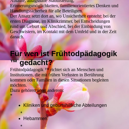
Abläufe, alltagsnahe Stabilisierung,
Erinnerungsmöglichkeiten, familienorientiertes Denken und
Handlungssicherheit für alle Beteiligten.
Der Ansatz setzt dort an, wo Unsicherheit entsteht: bei der
ersten Diagnose, im Klinikzimmer, bei Entscheidungen
rund um Geburt und Abschied, bei der Einbindung von
Geschwistern, im Kontakt mit dem Umfeld und in der Zeit
danach.
Für wen ist Frühtodpädagogik
™ gedacht?
Frühtodpädagogik ™ richtet sich an Menschen und
Institutionen, die mit frühen Verlusten in Berührung
kommen oder Familien in diesen Situationen begleiten
möchten.
Dazu gehören unter anderem:
*
Kliniken und geburtshilfliche Abteilungen
*
Hebammen
*