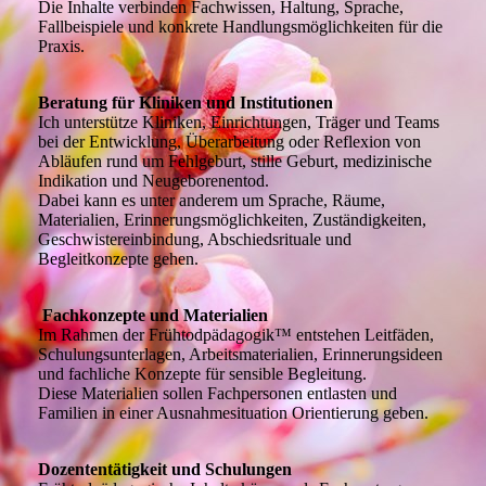
Die Inhalte verbinden Fachwissen, Haltung, Sprache,
Fallbeispiele und konkrete Handlungsmöglichkeiten für die
Praxis.
Beratung für Kliniken und Institutionen
Ich unterstütze Kliniken, Einrichtungen, Träger und Teams
bei der Entwicklung, Überarbeitung oder Reflexion von
Abläufen rund um Fehlgeburt, stille Geburt, medizinische
Indikation und Neugeborenentod.
Dabei kann es unter anderem um Sprache, Räume,
Materialien, Erinnerungsmöglichkeiten, Zuständigkeiten,
Geschwistereinbindung, Abschiedsrituale und
Begleitkonzepte gehen.
Fachkonzepte und Materialien
Im Rahmen der Frühtodpädagogik™ entstehen Leitfäden,
Schulungsunterlagen, Arbeitsmaterialien, Erinnerungsideen
und fachliche Konzepte für sensible Begleitung.
Diese Materialien sollen Fachpersonen entlasten und
Familien in einer Ausnahmesituation Orientierung geben.
Dozententätigkeit und Schulungen