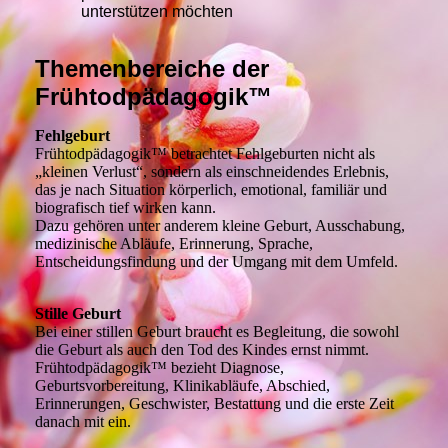
unterstützen möchten
Themenbereiche der
Frühtodpädagogik™
Fehlgeburt
Frühtodpädagogik™ betrachtet Fehlgeburten nicht als
„kleinen Verlust“, sondern als einschneidendes Erlebnis,
das je nach Situation körperlich, emotional, familiär und
biografisch tief wirken kann.
Dazu gehören unter anderem kleine Geburt, Ausschabung,
medizinische Abläufe, Erinnerung, Sprache,
Entscheidungsfindung und der Umgang mit dem Umfeld.
Stille Geburt
Bei einer stillen Geburt braucht es Begleitung, die sowohl
die Geburt als auch den Tod des Kindes ernst nimmt.
Frühtodpädagogik™ bezieht Diagnose,
Geburtsvorbereitung, Klinikabläufe, Abschied,
Erinnerungen, Geschwister, Bestattung und die erste Zeit
danach mit ein.