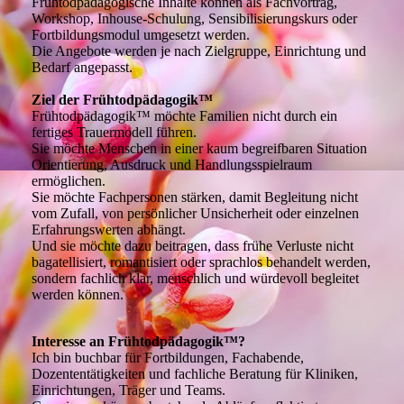
Frühtodpädagogische Inhalte können als Fachvortrag,
Workshop, Inhouse-Schulung, Sensibilisierungskurs oder
Fortbildungsmodul umgesetzt werden.
Die Angebote werden je nach Zielgruppe, Einrichtung und
Bedarf angepasst.
Ziel der Frühtodpädagogik™
Frühtodpädagogik™ möchte Familien nicht durch ein
fertiges Trauermodell führen.
Sie möchte Menschen in einer kaum begreifbaren Situation
Orientierung, Ausdruck und Handlungsspielraum
ermöglichen.
Sie möchte Fachpersonen stärken, damit Begleitung nicht
vom Zufall, von persönlicher Unsicherheit oder einzelnen
Erfahrungswerten abhängt.
Und sie möchte dazu beitragen, dass frühe Verluste nicht
bagatellisiert, romantisiert oder sprachlos behandelt werden,
sondern fachlich klar, menschlich und würdevoll begleitet
werden können.
Interesse an Frühtodpädagogik™?
Ich bin buchbar für Fortbildungen, Fachabende,
Dozententätigkeiten und fachliche Beratung für Kliniken,
Einrichtungen, Träger und Teams.