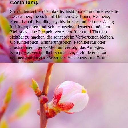
Gestaltung.
Sie richten sich an Fachkräfte, Institutionen und interessierte
Leser:innen, die sich mit Themen wie Trauer, Resilienz,
Freundschaft, Familie, psychische Gesundheit oder Alltag
in Kindergarten und Schule auseinandersetzen möchten.
Ziel ist es neue Perspektiven zu eröffnen und Themen
sichtbar zu machen, die sonst oft im Verborgenen bleiben.
Ob Kinderbuch, Erinnerungsbuch, Fachliteratur oder
Illustrationen – jedes Medium verfolgt das Anliegen,
Komplexes verständlich zu machen, Gefühle ernst zu
nehmen und kreative Wege des Verstehens zu eröffnen.